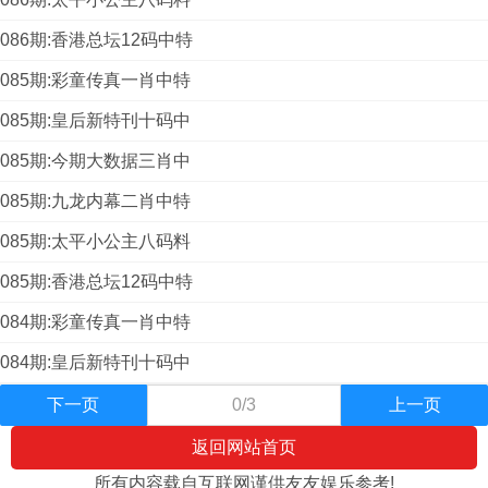
086期:香港总坛12码中特
085期:彩童传真一肖中特
085期:皇后新特刊十码中
085期:今期大数据三肖中
085期:九龙内幕二肖中特
085期:太平小公主八码料
085期:香港总坛12码中特
084期:彩童传真一肖中特
084期:皇后新特刊十码中
下一页
0/3
上一页
返回网站首页
所有内容载自互联网谨供友友娱乐参考!