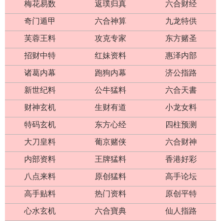
梅花易数
返璞归真
六合财经
奇门遁甲
六合神算
九龙特供
芙蓉王料
攻克专家
东方赌圣
招财中特
红妹资料
惠泽内部
诸葛内幕
跑狗内幕
济公指路
新世纪料
公牛猛料
六合天書
财神玄机
生财有道
小龙女料
特码玄机
东方心经
四柱预测
大刀皇料
葡京赌侠
六合财神
内部资料
王牌猛料
香港好彩
八点来料
原创猛料
高手论坛
高手贴料
热门资料
原创平特
心水玄机
六合寶典
仙人指路