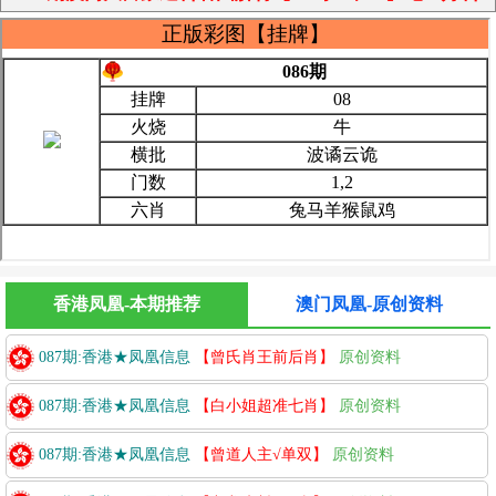
香港凤凰-本期推荐
澳门凤凰-原创资料
087期:香港★凤凰信息
【曾氏肖王前后肖】
原创资料
087期:香港★凤凰信息
【白小姐超准七肖】
原创资料
087期:香港★凤凰信息
【曾道人主√单双】
原创资料