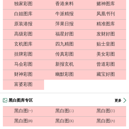
独家彩图
香港来料
赌神图库
白姐图库
牛派精报
凤凰书刊
原装港报
萍果日报
精准图库
高级彩图
福星好图
发财好图
玄机图库
四九精图
贴士皇图
挂牌彩图
传真彩图
美女彩图
马会彩图
新报玄机
曾道彩图
财神彩图
幽默彩图
藏宝好图
富婆彩图
黑白图库专区
更多
黑白图㈠
黑白图㈡
黑白图㈢
黑白图㈣
黑白图㈤
黑白图㈥