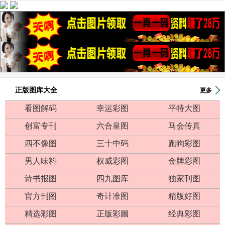
正版图库大全
更多
看图解码
幸运彩图
平特大图
创富专刊
六合皇图
马会传真
四不像图
三十中码
跑狗彩图
男人味料
权威彩图
金牌彩图
诗书报图
四九图库
独家刊图
官方刊图
奇计准图
精版好图
精选彩图
正版彩圖
经典彩图