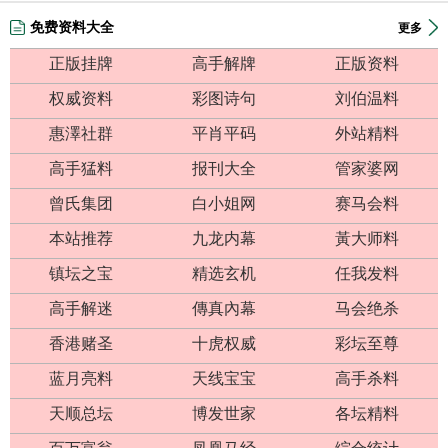
免费资料大全
更多
正版挂牌
高手解牌
正版资料
权威资料
彩图诗句
刘伯温料
惠澤社群
平肖平码
外站精料
高手猛料
报刊大全
管家婆网
曾氏集团
白小姐网
赛马会料
本站推荐
九龙内幕
黃大师料
镇坛之宝
精选玄机
任我发料
高手解迷
傳真內幕
马会绝杀
香港赌圣
十虎权威
彩坛至尊
蓝月亮料
天线宝宝
高手杀料
天顺总坛
博发世家
各坛精料