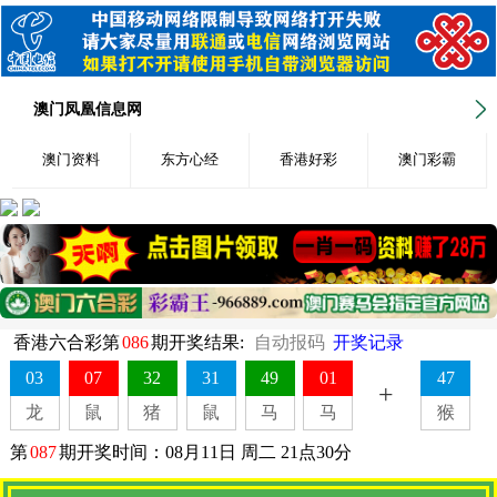
澳门凤凰信息网
澳门资料
东方心经
香港好彩
澳门彩霸