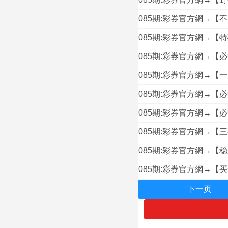
085期:彩券官方網→【
085期:彩券官方網→【
085期:彩券官方網→【
085期:彩券官方網→【
085期:彩券官方網→【
085期:彩券官方網→【
085期:彩券官方網→【
085期:彩券官方網→【
085期:彩券官方網→【
下一页