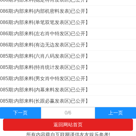
086期:内部来料(内部机密料发表)已公开】
086期:内部来料(单笔双笔发表区)已公开】
086期:内部来料(左右肖中特发区)已公开】
086期:内部来料(有边无边发表区)已公开】
085期:内部来料(六肖八码发表区)已公开】
085期:内部来料(特肖统计发表区)已公开】
085期:内部来料(男女肖中特发区)已公开】
085期:内部来料(内幕来料发表区)已公开】
085期:内部来料(长跟必赢发表区)已公开】
下一页
0/6
上一页
返回网站首页
所有内容载自互联网谨供友友娱乐参考!