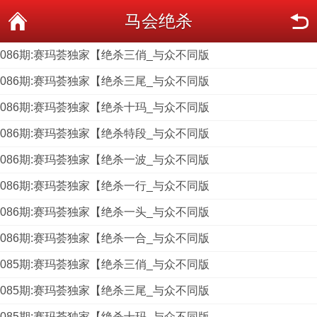
马会绝杀
086期:赛玛荟独家【绝杀三俏_与众不同版
086期:赛玛荟独家【绝杀三尾_与众不同版
086期:赛玛荟独家【绝杀十玛_与众不同版
086期:赛玛荟独家【绝杀特段_与众不同版
086期:赛玛荟独家【绝杀一波_与众不同版
086期:赛玛荟独家【绝杀一行_与众不同版
086期:赛玛荟独家【绝杀一头_与众不同版
086期:赛玛荟独家【绝杀一合_与众不同版
085期:赛玛荟独家【绝杀三俏_与众不同版
085期:赛玛荟独家【绝杀三尾_与众不同版
085期:赛玛荟独家【绝杀十玛_与众不同版