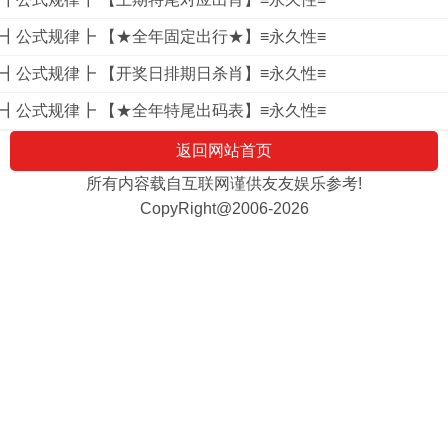
┫公式规律┣ 【★全年固定出行★】≡永久性≡
┫公式规律┣ 【开奖日排期日杀肖】≡永久性≡
┫公式规律┣ 【★全年特尾出码表】≡永久性≡
返回网站首页
所有内容载自互联网谨供友友娱乐参考!
CopyRight@2006-2026