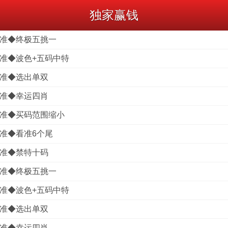
独家赢钱
期准◆终极五挑一
期准◆波色+五码中特
期准◆选出单双
期准◆幸运四肖
期准◆买码范围缩小
期准◆看准6个尾
期准◆禁特十码
期准◆终极五挑一
期准◆波色+五码中特
期准◆选出单双
期准◆幸运四肖