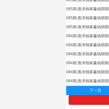
085期:惠泽独家赢钱期
085期:惠泽独家赢钱期
085期:惠泽独家赢钱期
084期:惠泽独家赢钱期
084期:惠泽独家赢钱期
084期:惠泽独家赢钱期
084期:惠泽独家赢钱期
084期:惠泽独家赢钱期
084期:惠泽独家赢钱期
下一页