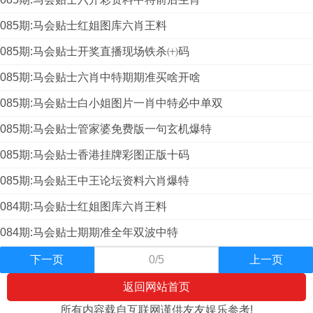
085期:马会贴士红姐图库六肖王料
085期:马会贴士开奖直播现场铁杀㈩码
085期:马会贴士六肖中特期期准买啥开啥
085期:马会贴士白小姐图片一肖中特必中单双
085期:马会贴士管家婆免费版一句玄机爆特
085期:马会贴士香港挂牌彩图正版十码
085期:马会贴王中王论坛资料六肖爆特
084期:马会贴士红姐图库六肖王料
084期:马会贴士期期准全年双波中特
下一页
0/5
上一页
返回网站首页
所有内容载自互联网谨供友友娱乐参考!