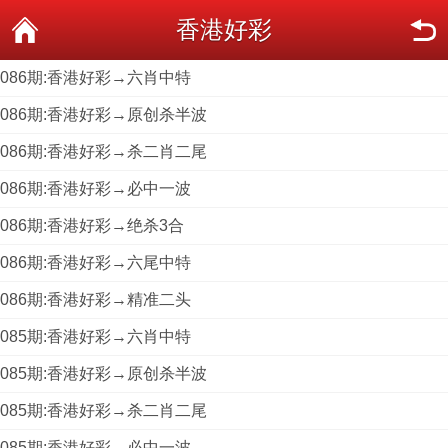
香港好彩
086期:香港好彩→六肖中特
086期:香港好彩→原创杀半波
086期:香港好彩→杀二肖二尾
086期:香港好彩→必中一波
086期:香港好彩→绝杀3合
086期:香港好彩→六尾中特
086期:香港好彩→精准二头
085期:香港好彩→六肖中特
085期:香港好彩→原创杀半波
085期:香港好彩→杀二肖二尾
085期:香港好彩→必中一波