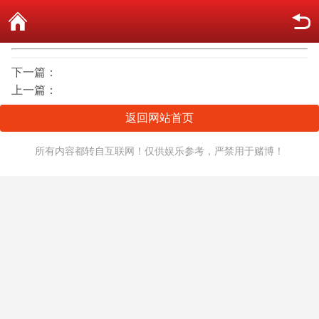
下一篇：
上一篇：
返回网站首页
所有内容都转自互联网！仅供娱乐参考，严禁用于赌博！